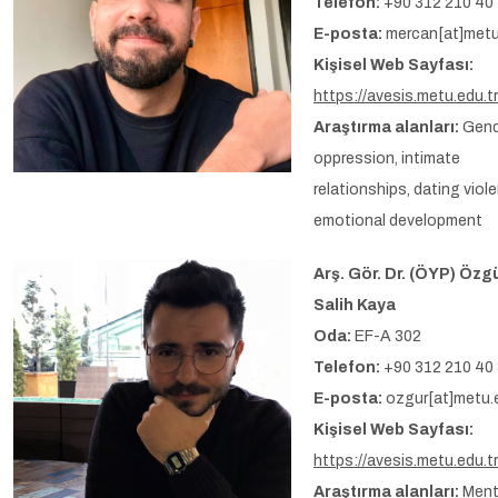
Telefon:
+90 312 210 40
E-posta:
mercan[at]metu
Kişisel Web Sayfası:
https://avesis.metu.edu.t
Araştırma alanları:
Gend
oppression, intimate
relationships, dating viol
emotional development
Arş. Gör. Dr. (ÖYP) Özg
Salih Kaya
Oda:
EF-A 302
Telefon:
+90 312 210 40
E-posta:
ozgur[at]metu.e
Kişisel Web Sayfası:
https://avesis.metu.edu.t
Araştırma alanları:
Ment