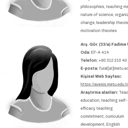
philosophies, teaching m
nature of science, organi
change, leadership theori
motivation theories
Arş. Gör. (33/a) Fadime 
Oda:
EF-A 414
Telefon:
+90 312 210 40
E-posta:
fural[at]metu.ed
Kişisel Web Sayfası:
https://avesis.metu.edu.tr
Araştırma alanları:
Teac
education, teaching self-
efficacy, teaching
commitment, curriculum
development, English