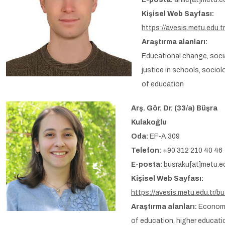
Kişisel Web Sayfası:
https://avesis.metu.edu.tr
Araştırma alanları:
Educational change, soci
justice in schools, sociol
of education
Arş. Gör. Dr. (33/a) Büşra
Kulakoğlu
Oda:
EF-A 309
Telefon:
+90 312 210 40 46
E-posta:
busraku[at]metu.ed
Kişisel Web Sayfası:
https://avesis.metu.edu.tr/b
Araştırma alanları:
Econom
of education, higher educati