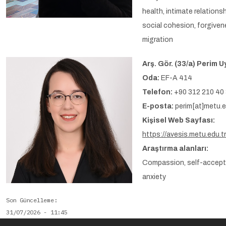
health, intimate relationsh
social cohesion, forgiven
migration
Arş. Gör. (33/a) Perim U
Oda:
EF-A 414
Telefon:
+90 312 210 40
E-posta:
perim[at]metu.e
Kişisel Web Sayfası:
https://avesis.metu.edu.tr
Araştırma alanları:
Compassion, self-accept
anxiety
Son Güncelleme
31/07/2026 - 11:45