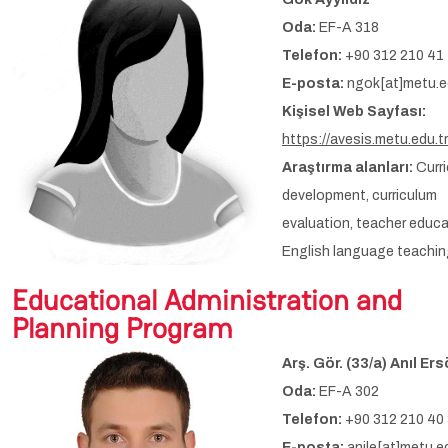
Oda:
EF-A 318
Telefon:
+90 312 210 41
E-posta:
ngok[at]metu.e
Kişisel Web Sayfası:
https://avesis.metu.edu.t
Araştırma alanları:
Curr
development, curriculum
evaluation, teacher educa
English language teachi
Educational Administration and
Planning Program
Arş. Gör. (33/a) Anıl Er
Oda:
EF-A 302
Telefon:
+90 312 210 40
E-posta:
anile[at]metu.ed