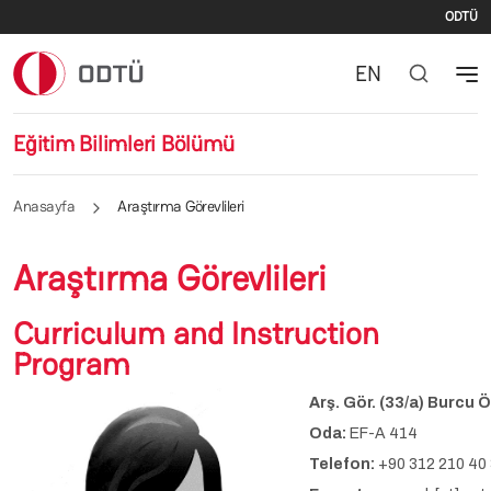
İki
Ana içeriğe atla
ODTÜ
EN
Eğitim Bilimleri Bölümü
Anasayfa
Araştırma Görevlileri
Araştırma Görevlileri
Curriculum and Instruction
Program
Arş. Gör. (33/a) Burcu 
Oda:
EF-A 414
Telefon:
+90 312 210 40