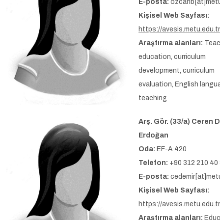
E-posta:
ozcanb[at]metu
Kişisel Web Sayfası:
https://avesis.metu.edu.t
Araştırma alanları:
Teac
education, curriculum
development, curriculum
evaluation, English lang
teaching
Arş. Gör. (33/a) Ceren 
Erdoğan
Oda:
EF-A 420
Telefon:
+90 312 210 40
E-posta:
cedemir[at]metu
Kişisel Web Sayfası:
https://avesis.metu.edu.t
Araştırma alanları:
Educ