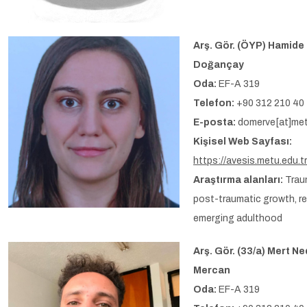
Arş. Gör. (ÖYP) Hamide
Doğançay
Oda:
EF-A 319
Telefon:
+90 312 210 40
E-posta:
domerve[at]met
Kişisel Web Sayfası:
https://avesis.metu.edu.t
Araştırma alanları:
Trau
post-traumatic growth, re
emerging adulthood
Arş. Gör. (33/a) Mert N
Mercan
Oda:
EF-A 319