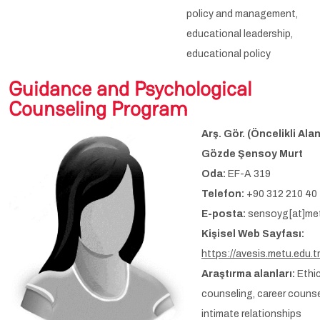
policy and management,
educational leadership,
educational policy
Guidance and Psychological
Counseling Program
Arş. Gör. (Öncelikli Alan
Gözde Şensoy Murt
Oda:
EF-A 319
Telefon:
+90 312 210 40
E-posta:
sensoyg[at]met
Kişisel Web Sayfası:
https://avesis.metu.edu.
Araştırma alanları:
Ethic
counseling, career counse
intimate relationships