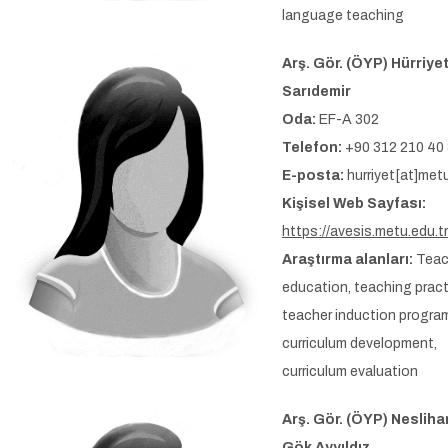
language teaching
Arş. Gör. (ÖYP) Hürriye
Sarıdemir
Oda:
EF-A 302
Telefon:
+90 312 210 40
E-posta:
hurriyet[at]metu
Kişisel Web Sayfası:
https://avesis.metu.edu.tr
Araştırma alanları:
Teac
education, teaching pract
teacher induction progra
curriculum development,
curriculum evaluation
Arş. Gör. (ÖYP) Nesliha
Gök Ayyıldız