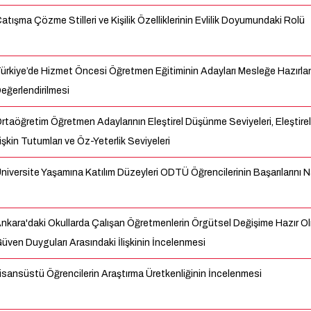
atışma Çözme Stilleri ve Kişilik Özelliklerinin Evlilik Doyumundaki Rolü
ürkiye’de Hizmet Öncesi Öğretmen Eğitiminin Adayları Mesleğe Hazırl
eğerlendirilmesi
rtaöğretim Öğretmen Adaylarının Eleştirel Düşünme Seviyeleri, Eleştir
lişkin Tutumları ve Öz-Yeterlik Seviyeleri
niversite Yaşamına Katılım Düzeyleri ODTÜ Öğrencilerinin Başarılarını Na
nkara'daki Okullarda Çalışan Öğretmenlerin Örgütsel Değişime Hazır O
üven Duyguları Arasındaki İlişkinin İncelenmesi
isansüstü Öğrencilerin Araştırma Üretkenliğinin İncelenmesi