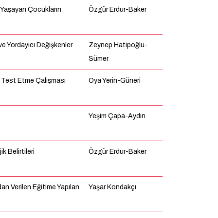
 Yaşayan Çocukların
Özgür Erdur-Baker
i ve Yordayıcı Değişkenler
Zeynep Hatipoğlu-
Sümer
l Test Etme Çalışması
Oya Yerin-Güneri
Yeşim Çapa-Aydın
 Belirtileri
Özgür Erdur-Baker
n Verilen Eğitime Yapılan
Yaşar Kondakçı