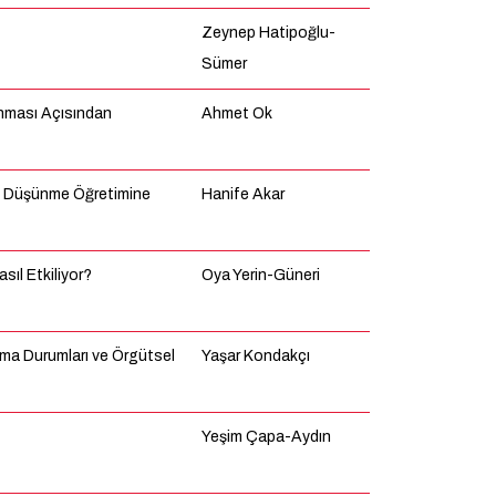
Zeynep Hatipoğlu-
Sümer
anması Açısından
Ahmet Ok
el Düşünme Öğretimine
Hanife Akar
sıl Etkiliyor?
Oya Yerin-Güneri
lma Durumları ve Örgütsel
Yaşar Kondakçı
Yeşim Çapa-Aydın