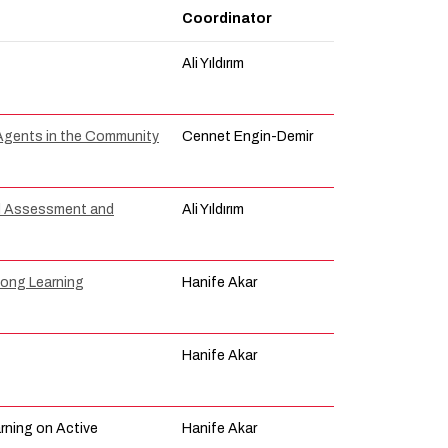
Coordinator
Ali Yıldırım
Agents in the Community
Cennet Engin-Demir
ed Assessment and
Ali Yıldırım
Long Learning
Hanife Akar
Hanife Akar
arning on Active
Hanife Akar