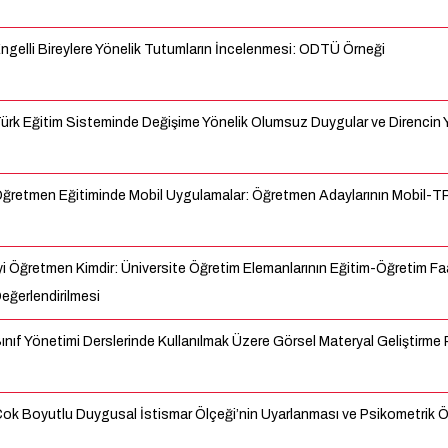
ngelli Bireylere Yönelik Tutumların İncelenmesi: ODTÜ Örneği
ürk Eğitim Sisteminde Değişime Yönelik Olumsuz Duygular ve Direncin Yo
ğretmen Eğitiminde Mobil Uygulamalar: Öğretmen Adaylarının Mobil-TPA
yi Öğretmen Kimdir: Üniversite Öğretim Elemanlarının Eğitim-Öğretim Faa
eğerlendirilmesi
ınıf Yönetimi Derslerinde Kullanılmak Üzere Görsel Materyal Geliştirme 
ok Boyutlu Duygusal İstismar Ölçeği’nin Uyarlanması ve Psikometrik Öz