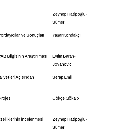
Zeynep Hatipoğlu-
Sümer
rdayıcıları ve Sonuçları
Yaşar Kondakçı
B Bilgisinin Araştırılması
Evrim Baran-
Jovanovic
liyetleri Açısından
Serap Emil
Projesi
Gökçe Gökalp
elliklerinin İncelenmesi
Zeynep Hatipoğlu-
Sümer