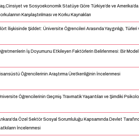
aş,Cinsiyet ve Sosyoekonomik Statüye Göre Türkiye’de ve Amerika’da
orkularının Karşılaştırılması ve Korku Kaynakları
lört İlişkisinde Şiddet: Üniversite Öğrencileri Arasında Yaygınlığı, Türler
ğretmenlerin İş Doyumunu Etkileyen Faktörlerin Belirlenmesi: Bir Mode
isansüstü Öğrencilerinin Araştırma Üretkenliğinin İncelenmesi
niversite Öğrencilerinin Geçmiş Travmatik Yaşantıları ve Şimdiki Psikolojik
nkara'da Özel Sektör Sosyal Sorumluluğu Kapsamında Devlet Tarafında
atkıların İncelenmesi