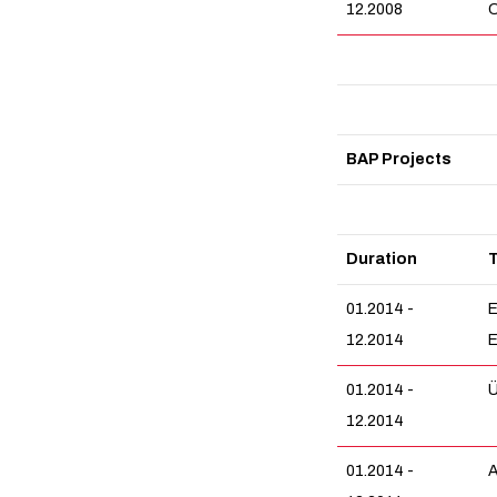
12.2008
C
BAP Projects
Duration
T
01.2014 -
E
12.2014
E
01.2014 -
Ü
12.2014
01.2014 -
A