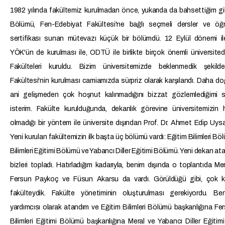
1982 yılında fakültemiz kurulmadan önce, yukarıda da bahsettiğim gi
Bölümü, Fen-Edebiyat Fakültesi'ne bağlı seçmeli dersler ve öğr
sertifikası sunan mütevazı küçük bir bölümdü. 12 Eylül dönemi ile
YÖK'ün de kurulması ile, ODTÜ ile birlikte birçok önemli üniversite
Fakülteleri kuruldu. Bizim üniversitemizde beklenmedik şekild
Fakültesi'nin kurulması camiamızda sürpriz olarak karşılandı. Daha d
ani gelişmeden çok hoşnut kalınmadığını bizzat gözlemlediğimi 
isterim. Fakülte kurulduğunda, dekanlık görevine üniversitemizin h
olmadığı bir yöntem ile üniversite dışından Prof. Dr. Ahmet Edip Uysa
Yeni kurulan fakültemizin ilk başta üç bölümü vardı: Eğitim Bilimleri Bö
Bilimleri Eğitimi Bölümü ve Yabancı Diller Eğitimi Bölümü. Yeni dekan at
bizleri topladı. Hatırladığım kadarıyla, benim dışında o toplantıda Me
Fersun Paykoç ve Füsun Akarsu da vardı. Görüldüğü gibi, çok k
fakülteydik. Fakülte yönetiminin oluşturulması gerekiyordu. B
yardımcısı olarak atandım ve Eğitim Bilimleri Bölümü başkanlığına Fe
Bilimleri Eğitimi Bölümü başkanlığına Meral ve Yabancı Diller Eğiti