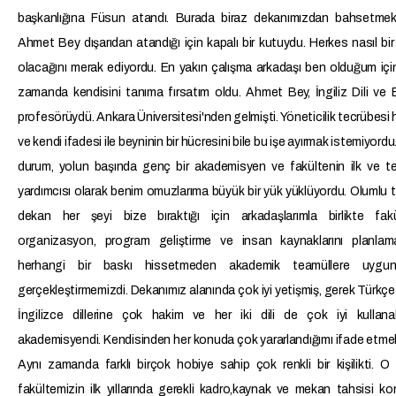
başkanlığına Füsun atandı. Burada biraz dekanımızdan bahsetmek 
Ahmet Bey dışarıdan atandığı için kapalı bir kutuydu. Herkes nasıl bir
olacağını merak ediyordu. En yakın çalışma arkadaşı ben olduğum için
zamanda kendisini tanıma fırsatım oldu. Ahmet Bey, İngiliz Dili ve 
profesörüydü. Ankara Üniversitesi'nden gelmişti. Yöneticilik tecrübesi 
ve kendi ifadesi ile beyninin bir hücresini bile bu işe ayırmak istemiyordu
durum, yolun başında genç bir akademisyen ve fakültenin ilk ve t
yardımcısı olarak benim omuzlarıma büyük bir yük yüklüyordu. Olumlu ta
dekan her şeyi bize bıraktığı için arkadaşlarımla birlikte fakü
organizasyon, program geliştirme ve insan kaynaklarını planlama 
herhangi bir baskı hissetmeden akademik teamüllere uygun
gerçekleştirmemizdi. Dekanımız alanında çok iyi yetişmiş, gerek Türkç
İngilizce dillerine çok hakim ve her iki dili de çok iyi kullanab
akademisyendi. Kendisinden her konuda çok yararlandığımı ifade etmek
Aynı zamanda farklı birçok hobiye sahip çok renkli bir kişilikti. O
fakültemizin ilk yıllarında gerekli kadro,kaynak ve mekan tahsisi ko