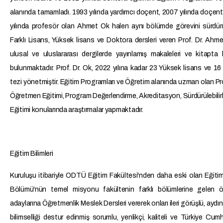
alanında tamamladı. 1993 yılında yardımcı doçent, 2007 yılında doçen
yılında profesör olan Ahmet Ok halen aynı bölümde görevini sürdür
Farklı Lisans, Yüksek lisans ve Doktora dersleri veren Prof. Dr. Ahm
ulusal ve uluslararası dergilerde yayınlamış makaleleri ve kitapta 
bulunmaktadır. Prof. Dr. Ok, 2022 yılına kadar 23 Yüksek lisans ve 1
tezi yönetmiştir. Eğitim Programları ve Öğretim alanında uzman olan Pro
Öğretmen Eğitimi, Program Değerlendirme, Akreditasyon, Sürdürülebilirl
Eğitimi konularında araştırmalar yapmaktadır.
Eğitim Bilimleri
Kuruluşu itibariyle ODTÜ Eğitim Fakültesi'nden daha eski olan Eğitim 
Bölümü'nün temel misyonu fakültenin farklı bölümlerine gelen 
adaylarına Öğretmenlik Meslek Dersleri vererek onları ileri görüşlü, aydın,
bilimselliği destur edinmiş sorumlu, yenlikçi, kaliteli ve Türkiye Cumhu