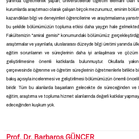
yanında öğretmenlik yapan, üniversitelerde öğretim elemanı olan v
kurumlarda araştırmacı olarak çalışan birçok mezunumuz, eminim bö
kazandıkları bilgi ve deneyimleri öğrencilerine ve araştırmalarına yansı
bu şekilde bölümümüzün topluma etkisi daha yaygın hale gelmektedi
Fakültemizin "amiral gemisi" konumundaki bölümümüz gerçekleştirdiği
araştırmalar ve yayınlarla, uluslararası düzeyde bilgi üretimi yanında ül
eğitim sorunlarının ve süreçlerinin daha iyi anlaşılması ve çözüm 
geliştirilmesine önemli katkılarda bulunmuştur. Okullarla yakın i
çerçevesinde öğrenme ve öğretim süreçlerinin öğretmenlerle birlikte bil
bakış açısıyla incelenmesi ve geliştirilmesi bölümümüzün önemli önceli
biridir. Tüm bu alanlarda başarıların gelecekte de süreceğinden v
eğitim, araştırma ve topluma hizmet alanlarında değerli katkılar yapm
edeceğinden kuşkum yok.
Prof. Dr. Barbaros GÜNÇER