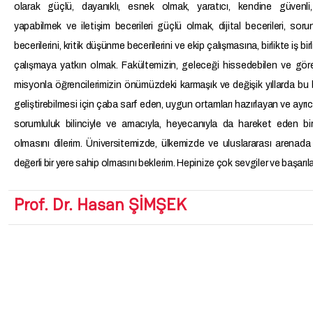
olarak güçlü, dayanıklı, esnek olmak, yaratıcı, kendine güvenli
yapabilmek ve iletişim becerileri güçlü olmak, dijital becerileri, so
becerilerini, kritik düşünme becerilerini ve ekip çalışmasına, birlikte iş birl
çalışmaya yatkın olmak. Fakültemizin, geleceği hissedebilen ve göre
misyonla öğrencilerimizin önümüzdeki karmaşık ve değişik yıllarda bu b
geliştirebilmesi için çaba sarf eden, uygun ortamları hazırlayan ve ayrı
sorumluluk bilinciyle ve amacıyla, heyecanıyla da hareket eden bi
olmasını dilerim. Üniversitemizde, ülkemizde ve uluslararası arenada 
değerli bir yere sahip olmasını beklerim. Hepinize çok sevgiler ve başarıla
Prof. Dr. Hasan ŞİMŞEK