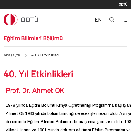
İki
Ana içeriğe atla
ODTÜ
EN
Eğitim Bilimleri Bölümü
Anasayfa
40. Yıl Etkinlikleri
40. Yıl Etkinlikleri
Prof. Dr. Ahmet OK
1978 yılında Eğitim Bölümü Kimya Öğretmenliği Programı'na başlayan 
Ahmet Ok 1983 yılında bölüm birinciliği derecesiyle mezun oldu. Aynı yı
döneminde Eğitim Bilimleri Bölümü'nde araştırma görevlisi oldu. 198
yüksek lisans ve 1991 yılında doktora eğitimini Eğitim Programları v