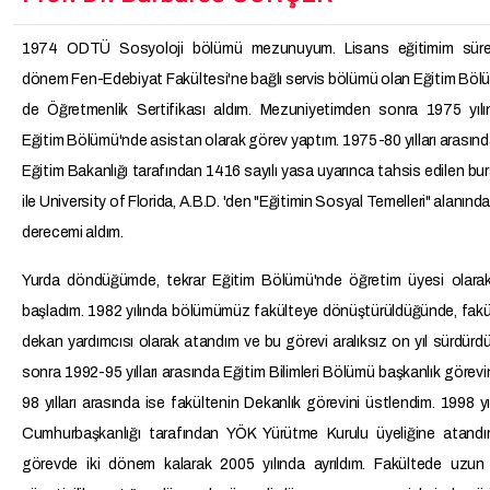
1974 ODTÜ Sosyoloji bölümü mezunuyum. Lisans eğitimim sür
dönem Fen-Edebiyat Fakültesi'ne bağlı servis bölümü olan Eğitim Bö
de Öğretmenlik Sertifikası aldım. Mezuniyetimden sonra 1975 yılı
Eğitim Bölümü'nde asistan olarak görev yaptım. 1975-80 yılları arasında 
Eğitim Bakanlığı tarafından 1416 sayılı yasa uyarınca tahsis edilen bur
ile University of Florida, A.B.D. 'den "Eğitimin Sosyal Temelleri" alanınd
derecemi aldım.
Yurda döndüğümde, tekrar Eğitim Bölümü'nde öğretim üyesi olara
başladım. 1982 yılında bölümümüz fakülteye dönüştürüldüğünde, fakül
dekan yardımcısı olarak atandım ve bu görevi aralıksız on yıl sürdür
sonra 1992-95 yılları arasında Eğitim Bilimleri Bölümü başkanlık görevi
98 yılları arasında ise fakültenin Dekanlık görevini üstlendim. 1998 yı
Cumhurbaşkanlığı tarafından YÖK Yürütme Kurulu üyeliğine atand
görevde iki dönem kalarak 2005 yılında ayrıldım. Fakültede uzun 