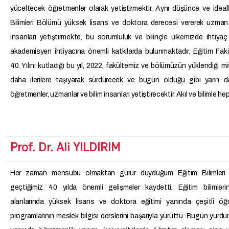
yüceltecek öğretmenler olarak yetiştirmektir. Aynı düşünce ve ideal
Bilimleri Bölümü yüksek lisans ve doktora derecesi vererek uzman 
insanları yetiştirmekte, bu sorumluluk ve bilinçle ülkemizde ihtiya
akademisyen ihtiyacına önemli katkılarda bulunmaktadır. Eğitim Fak
40. Yılını kutladığı bu yıl, 2022, fakültemiz ve bölümüzün yüklendiği 
daha ilerilere taşıyarak sürdürecek ve bugün olduğu gibi yarın da
öğretmenler, uzmanlar ve bilim insanları yetiştirecektir. Akıl ve bilimle hep i
Prof. Dr. Ali YILDIRIM
Her zaman mensubu olmaktan gurur duyduğum Eğitim Bilimleri
geçtiğimiz 40 yılda önemli gelişmeler kaydetti. Eğitim bilimlerin
alanlarında yüksek lisans ve doktora eğitimi yanında çeşitli öğr
programlarının meslek bilgisi derslerini başarıyla yürüttü. Bugün yurdun