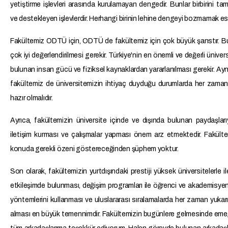
yetiştirme işlevleri arasında kurulamayan dengedir. Bunlar birbirini t
ve destekleyen işlevlerdir. Herhangi birinin lehine dengeyi bozmamak esa
Fakültemiz ODTÜ için, ODTÜ de fakültemiz için çok büyük şanstır. Bu
çok iyi değerlendirilmesi gerekir. Türkiye'nin en önemli ve değerli üniver
bulunan insan gücü ve fiziksel kaynaklardan yararlanılması gerekir. Aynı
fakültemiz de üniversitemizin ihtiyaç duyduğu durumlarda her zama
hazır olmalıdır.
Ayrıca, fakültemizin üniversite içinde ve dışında bulunan paydaşları
iletişim kurması ve çalışmalar yapması önem arz etmektedir. Fakült
konuda gerekli özeni göstereceğinden şüphem yoktur.
Son olarak, fakültemizin yurtdışındaki prestiji yüksek üniversitelerle il
etkileşimde bulunması, değişim programları ile öğrenci ve akademisye
yöntemlerini kullanması ve uluslararası sıralamalarda her zaman yukarı
alması en büyük temennimdir. Fakültemizin bugünlere gelmesinde em