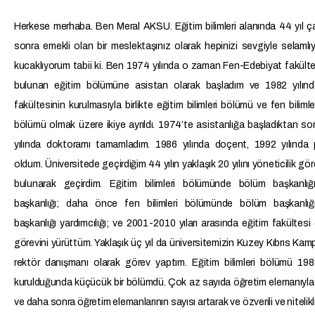
Herkese merhaba. Ben Meral AKSU. Eğitim bilimleri alanında 44 yıl ça
sonra emekli olan bir meslektaşınız olarak hepinizi sevgiyle selaml
kucaklıyorum tabii ki. Ben 1974 yılında o zaman Fen-Edebiyat fakülte
bulunan eğitim bölümüne asistan olarak başladım ve 1982 yılınd
fakültesinin kurulmasıyla birlikte eğitim bilimleri bölümü ve fen bilimler
bölümü olmak üzere ikiye ayrıldı. 1974’te asistanlığa başladıktan s
yılında doktoramı tamamladım. 1986 yılında doçent, 1992 yılında 
oldum. Üniversitede geçirdiğim 44 yılın yaklaşık 20 yılını yöneticilik gör
bulunarak geçirdim. Eğitim bilimleri bölümünde bölüm başkanlığ
başkanlığı; daha önce fen bilimleri bölümünde bölüm başkanlığ
başkanlığı yardımcılığı; ve 2001-2010 yıları arasında eğitim fakültesi 
görevini yürüttüm. Yaklaşık üç yıl da üniversitemizin Kuzey Kıbrıs Ka
rektör danışmanı olarak görev yaptım. Eğitim bilimleri bölümü 198
kurulduğunda küçücük bir bölümdü. Çok az sayıda öğretim elemanıyla
ve daha sonra öğretim elemanlarının sayısı artarak ve özverili ve nitelikl