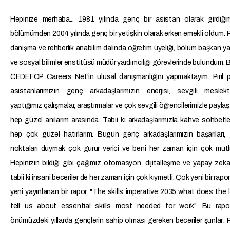
Hepinize merhaba... 1981 yılında genç bir asistan olarak girdiğim
bölümümden 2004 yılında genç bir yetişkin olarak erken emekli oldum. P
danışma ve rehberlik anabilim dalında öğretim üyeliği, bölüm başkan yar
ve sosyal bilimler enstitüsü müdür yardımcılığı görevlerinde bulundum.
CEDEFOP Careers Net'in ulusal danışmanlığını yapmaktayım. Pırıl p
asistanlarımızın genç arkadaşlarımızın enerjisi, sevgili meslekta
yaptığımız çalışmalar, araştırmalar ve çok sevgili öğrencilerimizle paylaş
hep güzel anılarım arasında. Tabii ki arkadaşlarımızla kahve sohbetle
hep çok güzel hatırlarım. Bugün genç arkadaşlarımızın başarıları, g
noktaları duymak çok gurur verici ve beni her zaman için çok mutl
Hepinizin bildiği gibi çağımız otomasyon, dijitalleşme ve yapay zek
tabii ki insani beceriler de her zaman için çok kıymetli. Çok yeni bir rapo
yeni yayınlanan bir rapor, "The skills imperative 2035 what does the l
tell us about essential skills most needed for work". Bu rapo
önümüzdeki yıllarda gençlerin sahip olması gereken beceriler şunlar: P