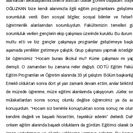
alanlardan arkadaşlarımla birlikte asistan olarak göreve başladım. Say
OĞUZKAN bize kendi alanımızla ilgili eğitim programlarını geliştir
sorumluluk verdi. Ben sosyal bilgiler, sosyal bilimler ve felse
öğretmenlik alanlarından sorumluydum. Fakültemizin temelleri 
sorumluluk verilen gençlerin ekip çalışması üzerinde kuruldu. Bu durum
mutlu etti ve biz gençler çalışmaya programlar geliştirmeye başla
aşamada yenilikler getirmeye çalıştık. Grup çalışması yapmak istedi
bir öğrencimiz “Hocam burası ilkokul mu? Küme çalışması mı ya
demişti. O zamandan bu zamana neler değişti. ODTÜ Eğitim Fakül
Eğitim Programları ve Öğretim alanında 33 yıl çalıştım. Bölüm başkanlığ
Emekli olduktan sonra dört yıl yarı zamanlı devam ettim, anılar biriktird
de müzede öğrenme, müze eğitimi alanlarında çalışıyorum. Jüriler, sı
mülakatlardan sonra sonuç olumlu değilse öğrencimiz ya da ad
konuşurdum. “Hocam siz benimle konuştuktan sonra sonuç ne olur
kendimi değerli ve başarılı hissettim, teşekkür ederim” derlerdi. D
onların eğitim alanında başarılı olduklarını da gördüm. Eğitimci olarak ön