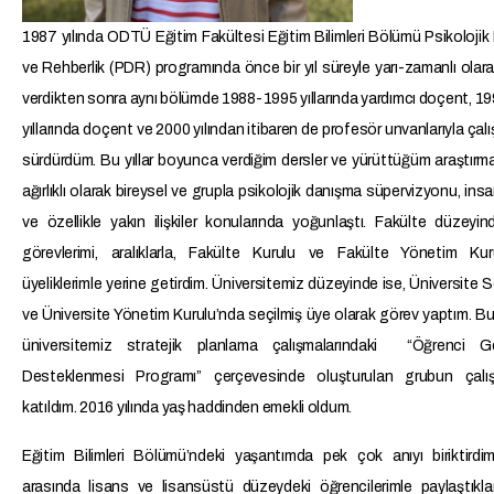
1987 yılında ODTÜ Eğitim Fakültesi Eğitim Bilimleri Bölümü Psikoloji
ve Rehberlik (PDR) programında önce bir yıl süreyle yarı-zamanlı olara
verdikten sonra aynı bölümde 1988-1995 yıllarında yardımcı doçent, 
yıllarında doçent ve 2000 yılından itibaren de profesör unvanlarıyla çalı
sürdürdüm. Bu yıllar boyunca verdiğim dersler ve yürüttüğüm araştırm
ağırlıklı olarak bireysel ve grupla psikolojik danışma süpervizyonu, insan 
ve özellikle yakın ilişkiler konularında yoğunlaştı. Fakülte düzeyind
görevlerimi, aralıklarla, Fakülte Kurulu ve Fakülte Yönetim Kuru
üyeliklerimle yerine getirdim. Üniversitemiz düzeyinde ise, Üniversite
ve Üniversite Yönetim Kurulu’nda seçilmiş üye olarak görev yaptım. B
üniversitemiz stratejik planlama çalışmalarındaki “Öğrenci Gel
Desteklenmesi Programı” çerçevesinde oluşturulan grubun çalış
katıldım. 2016 yılında yaş haddinden emekli oldum.
Eğitim Bilimleri Bölümü’ndeki yaşantımda pek çok anıyı biriktirdi
arasında lisans ve lisansüstü düzeydeki öğrencilerimle paylaştıkla