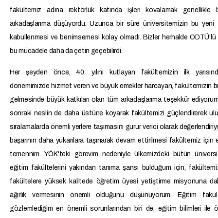
fakültemiz adına rektörlük katında işleri kovalamak genellikle
arkadaşlarıma düşüyordu. Uzunca bir süre üniversitemizin bu yeni 
kabullenmesi ve benimsemesi kolay olmadı. Bizler herhalde ODTÜ'lü
bu mücadele daha da çetin geçebilirdi.
Her şeyden önce, 40. yılını kutlayan fakültemizin ilk yarısın
dönemimizde hizmet veren ve büyük emekler harcayan, fakültemizin 
gelmesinde büyük katkıları olan tüm arkadaşlarıma teşekkür ediyoru
sonraki neslin de daha üstüne koyarak fakültemizi güçlendirerek ulu
sıralamalarda önemli yerlere taşımasını gurur verici olarak değerlendiri
başarının daha yukarılara taşınarak devam ettirilmesi fakültemiz için
temennim. YÖK'teki görevim nedeniyle ülkemizdeki bütün üniversit
eğitim fakültelerini yakından tanıma şansı bulduğum için, fakültemi
fakültelere yüksek kalitede öğretim üyesi yetiştirme misyonuna da
ağırlık vermesinin önemli olduğunu düşünüyorum. Eğitim fakült
gözlemlediğim en önemli sorunlarından biri de, eğitim bilimleri ile