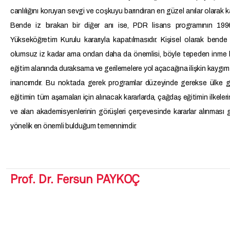
canlılığını koruyan sevgi ve coşkuyu barındıran en güzel anılar olarak ka
Bende iz bırakan bir diğer anı ise, PDR lisans programının 1996
Yükseköğretim Kurulu kararıyla kapatılmasıdır. Kişisel olarak bende 
olumsuz iz kadar ama ondan daha da önemlisi, böyle tepeden inme k
eğitim alanında duraksama ve gerilemelere yol açacağına ilişkin kaygım
inancımdır. Bu noktada gerek programlar düzeyinde gerekse ülke g
eğitimin tüm aşamaları için alınacak kararlarda, çağdaş eğitimin ilkeleri
ve alan akademisyenlerinin görüşleri çerçevesinde kararlar alınması
yönelik en önemli bulduğum temennimdir.
Prof. Dr. Fersun PAYKOÇ