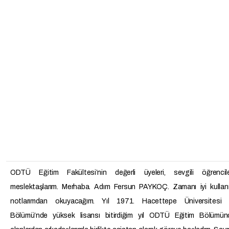
ODTÜ Eğitim Fakültesi’nin değerli üyeleri, sevgili öğrenci
meslektaşlarım. Merhaba. Adım Fersun PAYKOÇ. Zamanı iyi kullan
notlarımdan okuyacağım. Yıl 1971. Hacettepe Üniversitesi P
Bölümü’nde yüksek lisansı bitirdiğim yıl ODTÜ Eğitim Bölümünd