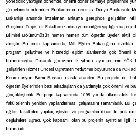
yöneticilik yaptığım dönemde, önemli döner sermaye projelerinde yü
görevlerinde bulundum. Bunlardan en önemlisi, Dünya Bankası ile Mil
Bakanlığı arasında imzalanan anlaşma gereğince geliştirilen Milli
Geliştirme Projesi'dir. Fakültemiz adına yöneticiliğini yaptığım bu projed
Bilimleri Bölümümüzün hemen hemen tüm öğretim üyeleri aktif ol
almıştır. Bu proje kapsamında, Milli Eğitim Bakanlığı'na özellikle
program geliştirme ve hizmetiçi eğitim alanlarında çok önemli ka
bulunulmuştur. Dekanlık görevimin ilk yılında, aynı projenin YÖK 
geliştirilen Hizmet Öncesi Öğretmen Yetiştirme boyutunda da YÖK ad
Koordinasyon Birimi Başkanı olarak atandım. Bu projede de, b
öğretim üyelerinden bazı arkadaşların da yardımıyla çok önemli ve başar
gerçekleştirdik. Bu proje kapsamında 1998 yılında ülkemizdeki tü
fakültelerinin yeniden yapılandırılması çalışmasını tamamladık. Bu ç
eğitim fakülteleri yapıları, işlevleri ve programları itibarı ile çok cidd
değişimlere uğradı. Çok kapsamlı olan bu projenin ayrıntıları ilgili li
bulunabilir.