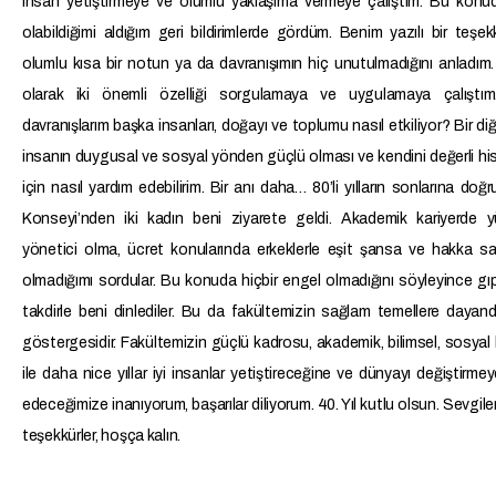
insan yetiştirmeye ve olumlu yaklaşıma vermeye çalıştım. Bu konud
olabildiğimi aldığım geri bildirimlerde gördüm. Benim yazılı bir teşe
olumlu kısa bir notun ya da davranışımın hiç unutulmadığını anladım.
olarak iki önemli özelliği sorgulamaya ve uygulamaya çalıştı
davranışlarım başka insanları, doğayı ve toplumu nasıl etkiliyor? Bir diğe
insanın duygusal ve sosyal yönden güçlü olması ve kendini değerli h
için nasıl yardım edebilirim. Bir anı daha… 80’li yılların sonlarına doğ
Konseyi’nden iki kadın beni ziyarete geldi. Akademik kariyerde y
yönetici olma, ücret konularında erkeklerle eşit şansa ve hakka s
olmadığımı sordular. Bu konuda hiçbir engel olmadığını söyleyince gı
takdirle beni dinlediler. Bu da fakültemizin sağlam temellere dayandı
göstergesidir. Fakültemizin güçlü kadrosu, akademik, bilimsel, sosyal b
ile daha nice yıllar iyi insanlar yetiştireceğine ve dünyayı değiştirm
edeceğimize inanıyorum, başarılar diliyorum. 40. Yıl kutlu olsun. Sevgile
teşekkürler, hoşça kalın.