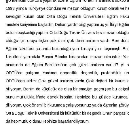
gönderildim doktora yapmak üzere. Eğitim Yönetimi alanında doktora
1993 yılında Türkiye'ye döndüm ve mezun olduğum kurum olarak ve h
sevdiğim kurum olan Orta Doğu Teknik Üniversitesi Eğitim Fakül
mesleki kariyerime başladım. Dekan yardımcılığı yaptım üç yıl. İki yıl Eğitim
bölüm başkanlığı yaptım. Orta Doğu Teknik Üniversitesi mezun oldu
olduğu için oraya ilişkin çok özel çok derin anılarım vardır. Ben d
Eğitim fakültesi şu anda bulunduğu yeni binaya yeni taşınmıştı. Biz
fakültesi yanındaki Beşeri Bilimler binasından mezun olmuştuk. Yan
binasında da Eğitim Fakültesi'nin çok güzel anılarım var. 17 yıl 
ODTÜ'de çalıştım. Yardımcı doçentlik, doçentlik, profesörlük ünv
ODTÜ'den aldım. Çok güzel anılarım vardır. Çok değerli bir kurum 
biliyorum. Benim de küçücük de olsa bir emeğim geçmişse bu değerl
bunu mutlulukla ifade etmek isterim. Hepinize bu güzide kurumda b
diliyorum. Çok önemli bir kurumda çalışıyorsunuz ya da öğrenim görü
Orta Doğu Teknik Üniversitesi bir kültürdür, bir değerdir. Onun parçası
da hep mutlu oldum. Hepinize başarılar diliyorum.